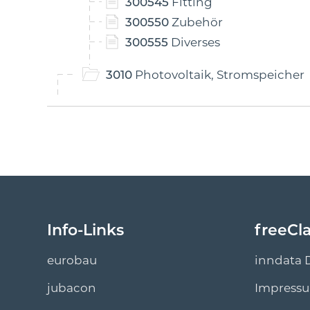
300545
Fitting
300550
Zubehör
300555
Diverses
3010
Photovoltaik, Stromspeicher
Info-Links
freeCl
eurobau
inndata 
jubacon
Impress