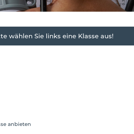
tte wählen Sie links eine Klasse aus!
asse anbieten