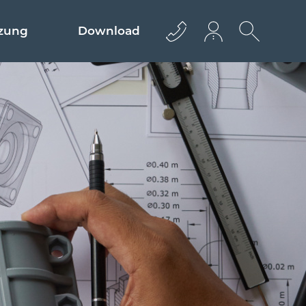
zung
Download
+43 512 362233
info@euro­bau.com
inndata