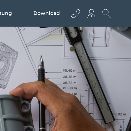
zung
Download
+43 512 362233
info@euro­bau.com
inndata