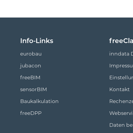
Info-Links
freeCl
eurobau
inndata 
jubacon
Impress
freeBIM
Einstellu
sensorBIM
Kontakt
Baukalkulation
Rechenz
freeDPP
Webservi
Daten ber