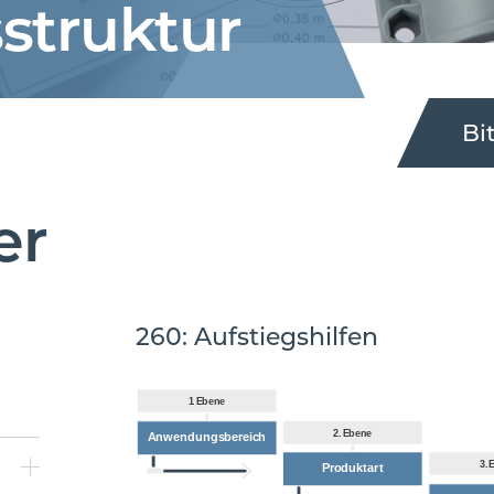
­struktur
Bi
er
260: Aufstiegshilfen