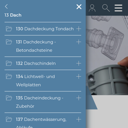
13
Dach
+43 512 362233
130
Dachdeckung Tondach
131
Dachdeckung -
info@euro­bau.com
10
Tiefbau, Erdarbeiten,
Betondachsteine
inndata
Entsorgung
132
Dachschindeln
12
Rohbau, Konstruktion
134
Lichtwell- und
14
Dämmung, Putz,
Wellplatten
Abdichtung
freeClass - die freie
135
Dacheindeckung -
Klassifikations­struktur
16
Innenausbau (Boden,
Zubehör
Wand, Decke)
137
Dachentwässerung,
euroBAU Artikelstamm
18
Boden-/Wandbeläge,
Abläufe